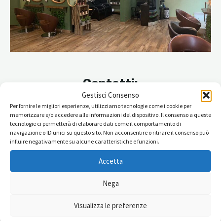
Contatti:
Gestisci Consenso
Via Ugo Bartolomei, 28 00136 Roma
Per fornire le migliori esperienze, utilizziamo tecnologie come i cookie per
memorizzare e/o accedere alle informazioni del dispositivo. Il consenso a queste
tecnologie ci permetterà di elaborare dati come il comportamento di
Tel: 06 39726289
navigazione o ID unici su questo sito. Non acconsentire o ritirare il consenso può
influire negativamente su alcune caratteristiche e funzioni.
Facebook
Instagram
Accetta
Nega
Visualizza le preferenze